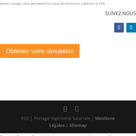
autres charges, vous permettent un taux de restitution supérieur à 52%.
SUIVEZ NOUS
Obtenez votre simulation
EGS | Portage Ingénierie Salariale |
Mentions
Légales
|
Sitemap